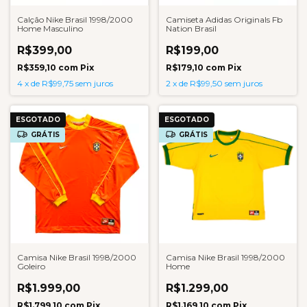
Calção Nike Brasil 1998/2000
Camiseta Adidas Originals Fb
Home Masculino
Nation Brasil
R$399,00
R$199,00
R$359,10
com
Pix
R$179,10
com
Pix
4
x
de
R$99,75
sem juros
2
x
de
R$99,50
sem juros
ESGOTADO
ESGOTADO
GRÁTIS
GRÁTIS
Camisa Nike Brasil 1998/2000
Camisa Nike Brasil 1998/2000
Goleiro
Home
R$1.999,00
R$1.299,00
R$1.799,10
com
Pix
R$1.169,10
com
Pix