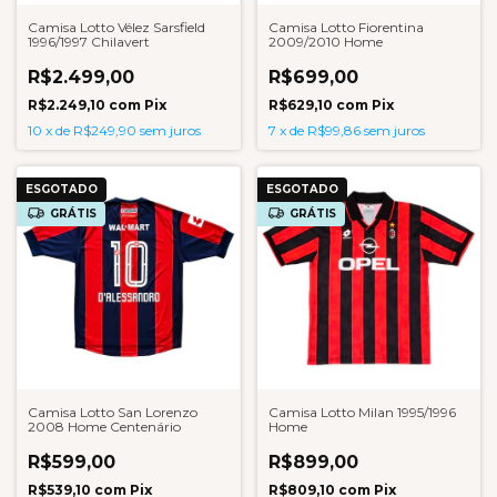
Camisa Lotto Vélez Sarsfield
Camisa Lotto Fiorentina
1996/1997 Chilavert
2009/2010 Home
R$2.499,00
R$699,00
R$2.249,10
com
Pix
R$629,10
com
Pix
10
x
de
R$249,90
sem juros
7
x
de
R$99,86
sem juros
ESGOTADO
ESGOTADO
GRÁTIS
GRÁTIS
Camisa Lotto San Lorenzo
Camisa Lotto Milan 1995/1996
2008 Home Centenário
Home
R$599,00
R$899,00
R$539,10
com
Pix
R$809,10
com
Pix