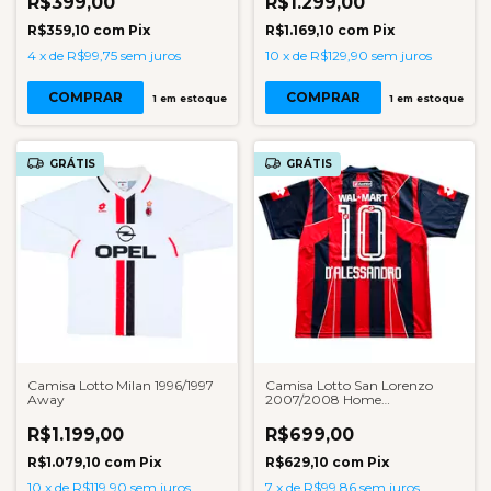
R$399,00
R$1.299,00
R$359,10
com
Pix
R$1.169,10
com
Pix
4
x
de
R$99,75
sem juros
10
x
de
R$129,90
sem juros
COMPRAR
COMPRAR
1
em estoque
1
em estoque
GRÁTIS
GRÁTIS
Camisa Lotto Milan 1996/1997
Camisa Lotto San Lorenzo
Away
2007/2008 Home
D'Alessandro
R$1.199,00
R$699,00
R$1.079,10
com
Pix
R$629,10
com
Pix
10
x
de
R$119,90
sem juros
7
x
de
R$99,86
sem juros