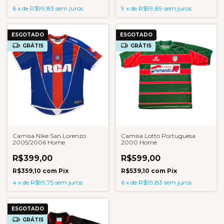
6
x
de
R$99,83
sem juros
9
x
de
R$99,89
sem juros
ESGOTADO
ESGOTADO
GRÁTIS
GRÁTIS
Camisa Nike San Lorenzo
Camisa Lotto Portuguesa
2005/2006 Home
2000 Home
R$399,00
R$599,00
R$359,10
com
Pix
R$539,10
com
Pix
4
x
de
R$99,75
sem juros
6
x
de
R$99,83
sem juros
ESGOTADO
GRÁTIS