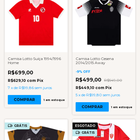
Camisa Lotto Suíça 1994/1996
Camisa Lotto Cesena
Home
2014/2015 Away
R$699,00
-
9
%
OFF
R$499,00
R$549,00
R$629,10
com
Pix
7
x
de
R$99,86
sem juros
R$449,10
com
Pix
5
x
de
R$99,80
sem juros
COMPRAR
1
em estoque
COMPRAR
1
em estoque
GRÁTIS
ESGOTADO
GRÁTIS