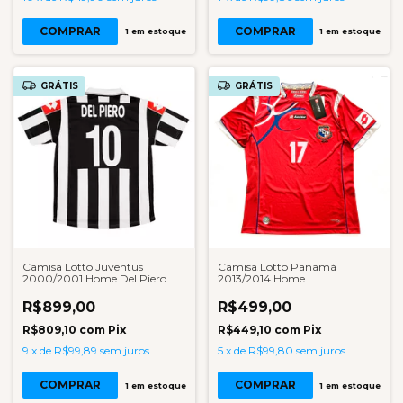
COMPRAR
COMPRAR
1
em estoque
1
em estoque
GRÁTIS
GRÁTIS
Camisa Lotto Juventus
Camisa Lotto Panamá
2000/2001 Home Del Piero
2013/2014 Home
R$899,00
R$499,00
R$809,10
com
Pix
R$449,10
com
Pix
9
x
de
R$99,89
sem juros
5
x
de
R$99,80
sem juros
COMPRAR
COMPRAR
1
em estoque
1
em estoque