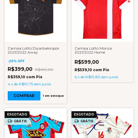
Camisa Lotto Diyarbakirspor
Camisa Lotto Monza
2021/2022 Away
2021/2022 Home
-
20
%
OFF
R$599,00
R$399,00
R$499,00
R$539,10
com
Pix
R$359,10
com
Pix
6
x
de
R$99,83
sem juros
4
x
de
R$99,75
sem juros
COMPRAR
1
em estoque
ESGOTADO
ESGOTADO
GRÁTIS
GRÁTIS