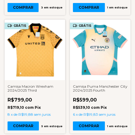
COMPRAR
COMPRAR
3
em estoque
1
em estoque
GRÁTIS
GRÁTIS
Camisa Macron Wrexham
Camisa Puma Manchester City
2024/2025 Third
2024/2025 Fourth
R$799,00
R$599,00
R$719,10
com
Pix
R$539,10
com
Pix
8
x
de
R$99,88
sem juros
6
x
de
R$99,83
sem juros
COMPRAR
COMPRAR
5
em estoque
1
em estoque