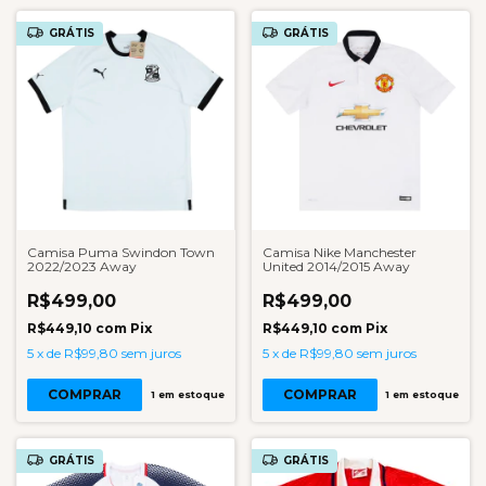
GRÁTIS
GRÁTIS
Camisa Puma Swindon Town
Camisa Nike Manchester
2022/2023 Away
United 2014/2015 Away
R$499,00
R$499,00
R$449,10
com
Pix
R$449,10
com
Pix
5
x
de
R$99,80
sem juros
5
x
de
R$99,80
sem juros
COMPRAR
COMPRAR
1
em estoque
1
em estoque
GRÁTIS
GRÁTIS