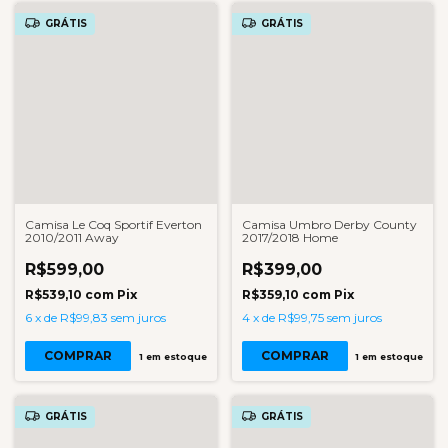
GRÁTIS
GRÁTIS
Camisa Le Coq Sportif Everton
Camisa Umbro Derby County
2010/2011 Away
2017/2018 Home
R$599,00
R$399,00
R$539,10
com
Pix
R$359,10
com
Pix
6
x
de
R$99,83
sem juros
4
x
de
R$99,75
sem juros
COMPRAR
COMPRAR
1
em estoque
1
em estoque
GRÁTIS
GRÁTIS