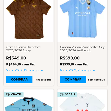
Camisa Joma Brentford
Camisa Puma Manchester City
2025/2026 Away
2023/2024 Authentic
R$549,00
R$599,00
R$494,10
com
Pix
R$539,10
com
Pix
5
x
de
R$109,80
sem juros
6
x
de
R$99,83
sem juros
COMPRAR
COMPRAR
1
em estoque
1
em estoque
GRÁTIS
GRÁTIS