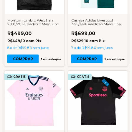
Moletom Umbro West Ham
Camisa Adidas Liverpool
2018/2019 Blackout Masculino
1995/1996 Reedição Masculina
R$499,00
R$699,00
R$449,10
com
Pix
R$629,10
com
Pix
5
x
de
R$99,80
sem juros
7
x
de
R$99,86
sem juros
COMPRAR
COMPRAR
1
em estoque
1
em estoque
GRÁTIS
GRÁTIS