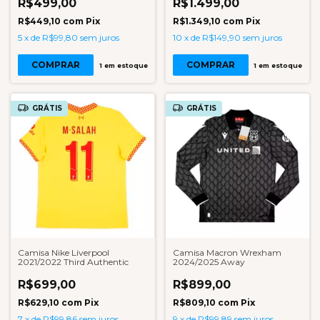
R$499,00
R$1.499,00
R$449,10
com
Pix
R$1.349,10
com
Pix
5
x
de
R$99,80
sem juros
10
x
de
R$149,90
sem juros
COMPRAR
COMPRAR
1
em estoque
1
em estoque
GRÁTIS
GRÁTIS
Camisa Nike Liverpool
Camisa Macron Wrexham
2021/2022 Third Authentic
2024/2025 Away
R$699,00
R$899,00
R$629,10
com
Pix
R$809,10
com
Pix
7
x
de
R$99,86
sem juros
9
x
de
R$99,89
sem juros