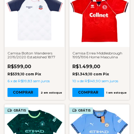
Camisa Bolton Wanderers
Camisa Errea Middlesbrough
2019/2020 Established 1877
1995/1996 Home Masculina
R$599,00
R$1.499,00
R$539,10
com
Pix
R$1.349,10
com
Pix
6
x
de
R$99,83
sem juros
10
x
de
R$149,90
sem juros
COMPRAR
COMPRAR
2
em estoque
1
em estoque
GRÁTIS
GRÁTIS