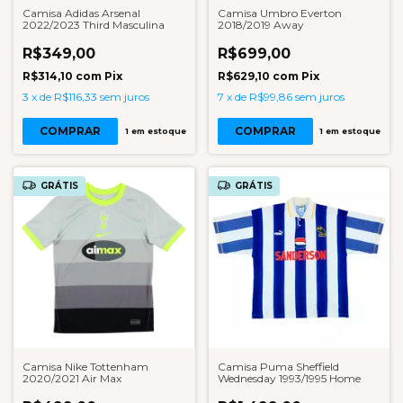
Camisa Adidas Arsenal
Camisa Umbro Everton
2022/2023 Third Masculina
2018/2019 Away
R$349,00
R$699,00
R$314,10
com
Pix
R$629,10
com
Pix
3
x
de
R$116,33
sem juros
7
x
de
R$99,86
sem juros
COMPRAR
COMPRAR
1
em estoque
1
em estoque
GRÁTIS
GRÁTIS
Camisa Nike Tottenham
Camisa Puma Sheffield
2020/2021 Air Max
Wednesday 1993/1995 Home