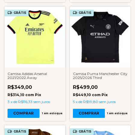
GRÁTIS
GRÁTIS
Camisa Adidas Arsenal
Camisa Puma Manchester City
2021/2022 Away
2025/2026 Third
R$349,00
R$499,00
R$314,10
com
Pix
R$449,10
com
Pix
3
x
de
R$116,33
sem juros
5
x
de
R$99,80
sem juros
COMPRAR
COMPRAR
1
em estoque
1
em estoque
GRÁTIS
GRÁTIS