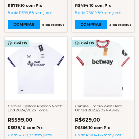
R$719,10
com
Pix
R$494,10
com
Pix
8
x
de
R$99,88
sem juros
5
x
de
R$109,80
sem juros
COMPRAR
COMPRAR
8
em estoque
2
em estoque
GRÁTIS
GRÁTIS
Camisa Castore Preston North
Camisa Umbro West Ham
End 2024/2025 Home
United 2023/2024 Away
R$599,00
R$629,00
R$539,10
com
Pix
R$566,10
com
Pix
6
x
de
R$99,83
sem juros
6
x
de
R$104,83
sem juros