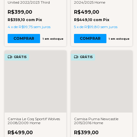
United 2022/2023 Third
2024/2025 Home
R$399,00
R$499,00
R$359,10
com
Pix
R$449,10
com
Pix
4
x
de
R$99,75
sem juros
5
x
de
R$99,80
sem juros
COMPRAR
COMPRAR
1
em estoque
1
em estoque
GRÁTIS
GRÁTIS
Camisa Le Coq Sportif Wolves
Camisa Puma Newcastle
2008/2009 Home
2015/2016 Home
R$499,00
R$399,00