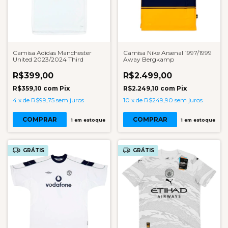
Camisa Adidas Manchester
Camisa Nike Arsenal 1997/1999
United 2023/2024 Third
Away Bergkamp
R$399,00
R$2.499,00
R$359,10
com
Pix
R$2.249,10
com
Pix
4
x
de
R$99,75
sem juros
10
x
de
R$249,90
sem juros
COMPRAR
COMPRAR
1
em estoque
1
em estoque
GRÁTIS
GRÁTIS