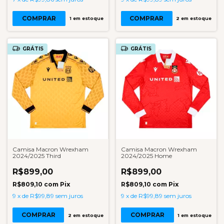
COMPRAR
COMPRAR
1
em estoque
2
em estoque
GRÁTIS
GRÁTIS
Camisa Macron Wrexham
Camisa Macron Wrexham
2024/2025 Third
2024/2025 Home
R$899,00
R$899,00
R$809,10
com
Pix
R$809,10
com
Pix
9
x
de
R$99,89
sem juros
9
x
de
R$99,89
sem juros
COMPRAR
COMPRAR
2
em estoque
1
em estoque