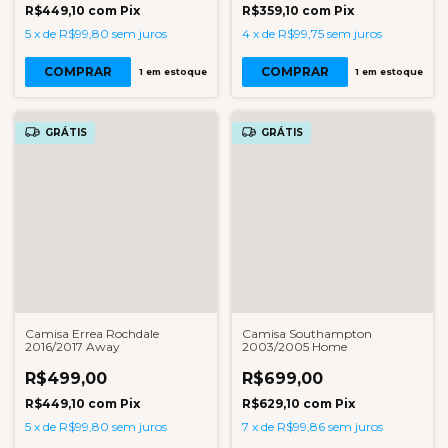
R$449,10
com
Pix
R$359,10
com
Pix
5
x
de
R$99,80
sem juros
4
x
de
R$99,75
sem juros
COMPRAR
COMPRAR
1
em estoque
1
em estoque
GRÁTIS
GRÁTIS
Camisa Errea Rochdale
Camisa Southampton
2016/2017 Away
2003/2005 Home
R$499,00
R$699,00
R$449,10
com
Pix
R$629,10
com
Pix
5
x
de
R$99,80
sem juros
7
x
de
R$99,86
sem juros