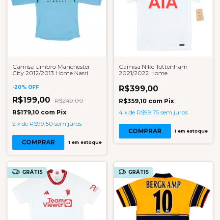
Camisa Umbro Manchester
Camisa Nike Tottenham
City 2012/2013 Home Nasri
2021/2022 Home
-
20
%
OFF
R$399,00
R$199,00
R$249,00
R$359,10
com
Pix
R$179,10
com
Pix
4
x
de
R$99,75
sem juros
2
x
de
R$99,50
sem juros
COMPRAR
1
em estoque
COMPRAR
1
em estoque
GRÁTIS
GRÁTIS