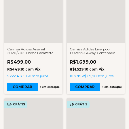
Camisa Adidas Arsenal
Camisa Adidas Liverpool
2020/2021 Home Lacazette
1992/1993 Away Centenário
R$499,00
R$1.699,00
R$449,10
com
Pix
R$1.529,10
com
Pix
5
x
de
R$99,80
sem juros
10
x
de
R$169,90
sem juros
COMPRAR
COMPRAR
1
em estoque
1
em estoque
GRÁTIS
GRÁTIS