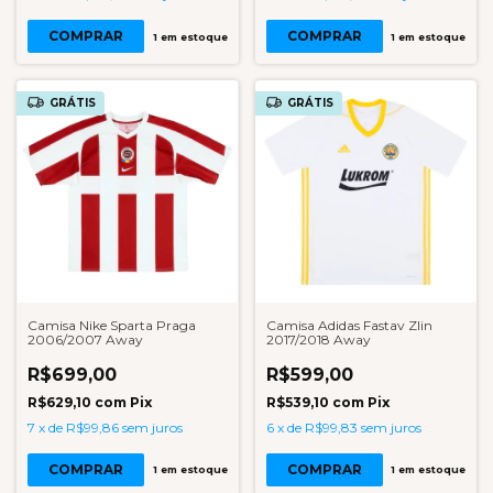
COMPRAR
COMPRAR
1
em estoque
1
em estoque
GRÁTIS
GRÁTIS
Camisa Nike Sparta Praga
Camisa Adidas Fastav Zlin
2006/2007 Away
2017/2018 Away
R$699,00
R$599,00
R$629,10
com
Pix
R$539,10
com
Pix
7
x
de
R$99,86
sem juros
6
x
de
R$99,83
sem juros
COMPRAR
COMPRAR
1
em estoque
1
em estoque