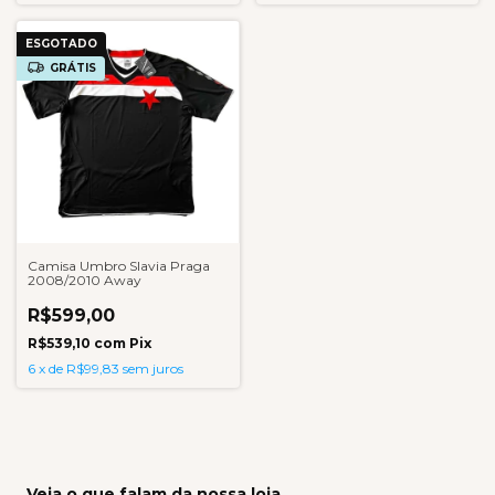
ESGOTADO
GRÁTIS
Camisa Umbro Slavia Praga
2008/2010 Away
R$599,00
R$539,10
com
Pix
6
x
de
R$99,83
sem juros
Veja o que falam da nossa loja