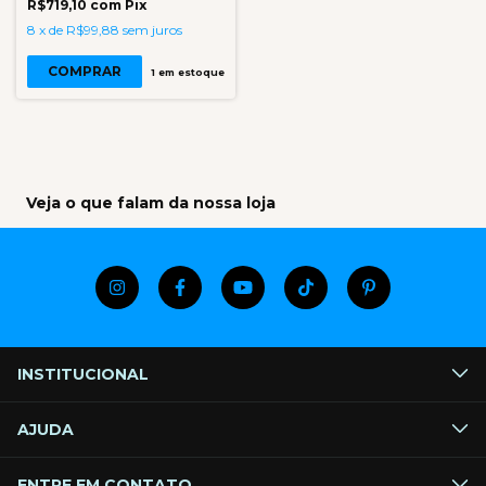
R$719,10
com
Pix
8
x
de
R$99,88
sem juros
COMPRAR
1
em estoque
Veja o que falam da nossa loja
INSTITUCIONAL
AJUDA
ENTRE EM CONTATO