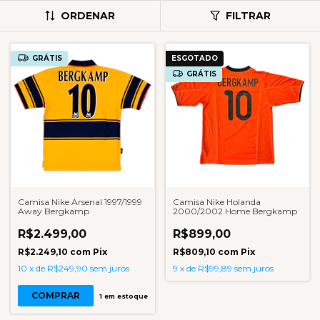
ORDENAR
FILTRAR
GRÁTIS
ESGOTADO
GRÁTIS
Camisa Nike Arsenal 1997/1999
Camisa Nike Holanda
Away Bergkamp
2000/2002 Home Bergkamp
R$2.499,00
R$899,00
R$2.249,10
com
Pix
R$809,10
com
Pix
10
x
de
R$249,90
sem juros
9
x
de
R$99,89
sem juros
COMPRAR
1
em estoque