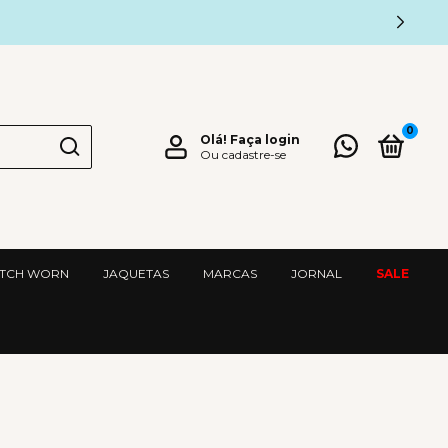
0
Olá!
Faça login
Ou cadastre-se
TCH WORN
JAQUETAS
MARCAS
JORNAL
SALE