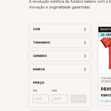
A revolução estética do futebol italiano com a
Inovação e originalidade garantidas.
COR
ESGOT
GRÁ
TAMANHO
GENERO
MARCA
Camisa
2025/2
PREÇO
R$89
De
Até
R$809
APLICAR
9
x
de