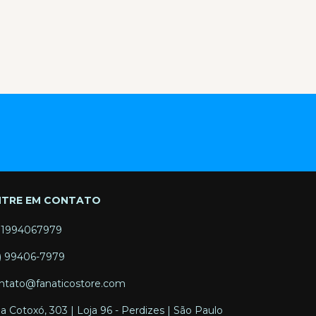
NTRE EM CONTATO
11994067979
1) 99406-7979
ntato@fanaticostore.com
a Cotoxó, 303 | Loja 96 - Perdizes | São Paulo