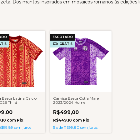
 Ezeta. Dos mantos inspirados em mosaicos romanos às edições li
ADO
ESGOTADO
TIS
GRÁTIS
 Ezeta Latina Calcio
Camisa Ezeta Ostia Mare
026 Third
2023/2024 Home
9,00
R$499,00
,10
com
Pix
R$449,10
com
Pix
R$99,89
sem juros
5
x
de
R$99,80
sem juros