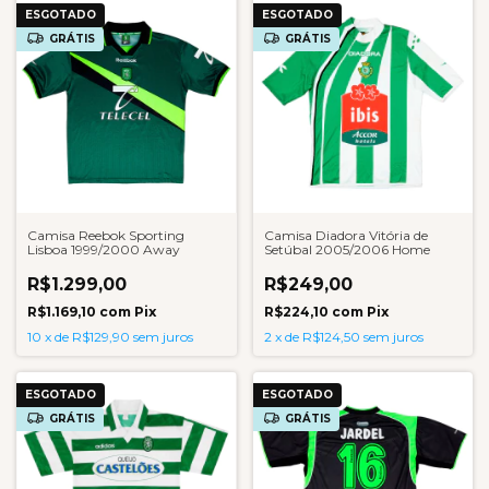
ESGOTADO
ESGOTADO
GRÁTIS
GRÁTIS
Camisa Reebok Sporting
Camisa Diadora Vitória de
Lisboa 1999/2000 Away
Setúbal 2005/2006 Home
R$1.299,00
R$249,00
R$1.169,10
com
Pix
R$224,10
com
Pix
10
x
de
R$129,90
sem juros
2
x
de
R$124,50
sem juros
ESGOTADO
ESGOTADO
GRÁTIS
GRÁTIS