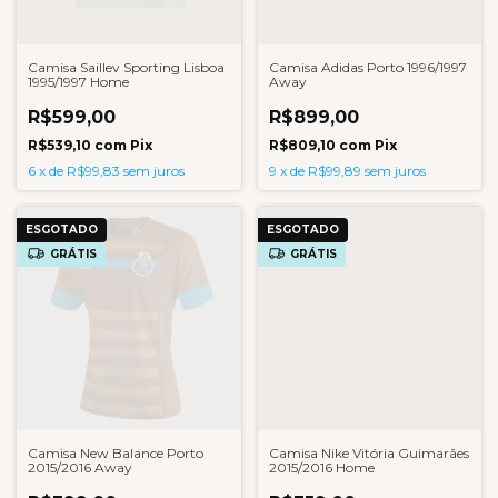
Camisa Saillev Sporting Lisboa
Camisa Adidas Porto 1996/1997
1995/1997 Home
Away
R$599,00
R$899,00
R$539,10
com
Pix
R$809,10
com
Pix
6
x
de
R$99,83
sem juros
9
x
de
R$99,89
sem juros
ESGOTADO
ESGOTADO
GRÁTIS
GRÁTIS
Camisa New Balance Porto
Camisa Nike Vitória Guimarães
2015/2016 Away
2015/2016 Home