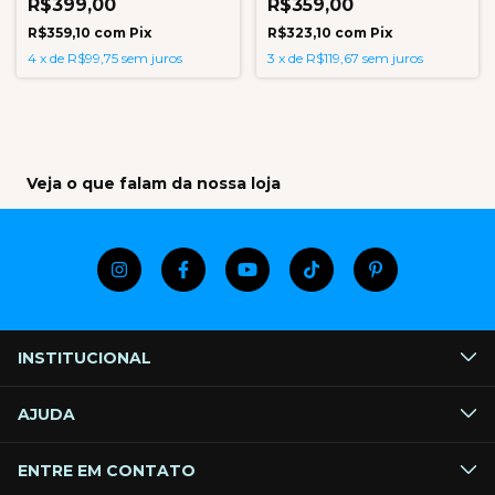
R$399,00
R$359,00
R$359,10
com
Pix
R$323,10
com
Pix
4
x
de
R$99,75
sem juros
3
x
de
R$119,67
sem juros
Veja o que falam da nossa loja
INSTITUCIONAL
AJUDA
ENTRE EM CONTATO