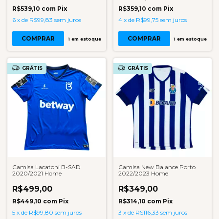
R$539,10
com
Pix
R$359,10
com
Pix
6
x
de
R$99,83
sem juros
4
x
de
R$99,75
sem juros
COMPRAR
COMPRAR
1
em estoque
1
em estoque
GRÁTIS
GRÁTIS
Camisa Lacatoni B-SAD
Camisa New Balance Porto
2020/2021 Home
2022/2023 Home
R$499,00
R$349,00
R$449,10
com
Pix
R$314,10
com
Pix
5
x
de
R$99,80
sem juros
3
x
de
R$116,33
sem juros