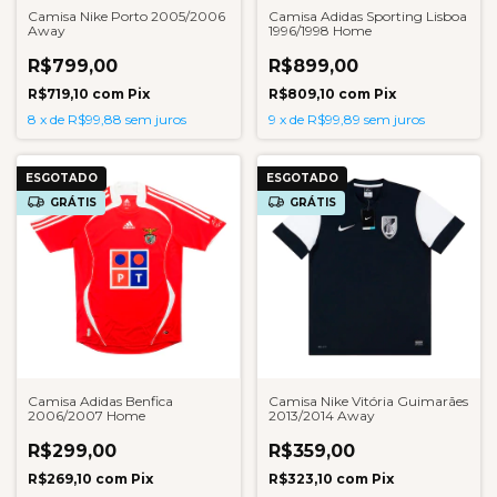
Camisa Nike Porto 2005/2006
Camisa Adidas Sporting Lisboa
Away
1996/1998 Home
R$799,00
R$899,00
R$719,10
com
Pix
R$809,10
com
Pix
8
x
de
R$99,88
sem juros
9
x
de
R$99,89
sem juros
ESGOTADO
ESGOTADO
GRÁTIS
GRÁTIS
Camisa Adidas Benfica
Camisa Nike Vitória Guimarães
2006/2007 Home
2013/2014 Away
R$299,00
R$359,00
R$269,10
com
Pix
R$323,10
com
Pix