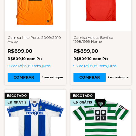
Camisa Nike Porto 2009/2010
Camisa Adidas Benfica
Away
1998/1999 Home
R$899,00
R$899,00
R$809,10
com
Pix
R$809,10
com
Pix
9
x
de
R$99,89
sem juros
9
x
de
R$99,89
sem juros
COMPRAR
COMPRAR
1
em estoque
1
em estoque
ESGOTADO
ESGOTADO
GRÁTIS
GRÁTIS