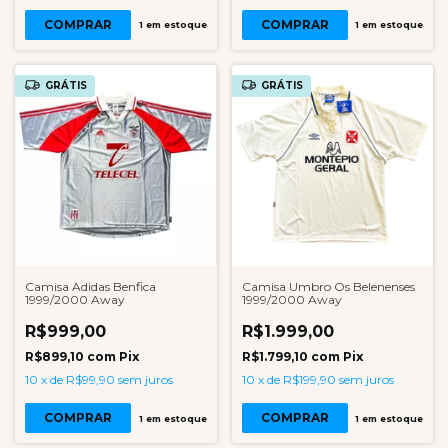
COMPRAR
COMPRAR
1
em estoque
1
em estoque
GRÁTIS
GRÁTIS
Camisa Adidas Benfica
Camisa Umbro Os Belenenses
1999/2000 Away
1999/2000 Away
R$999,00
R$1.999,00
R$899,10
com
Pix
R$1.799,10
com
Pix
10
x
de
R$99,90
sem juros
10
x
de
R$199,90
sem juros
COMPRAR
COMPRAR
1
em estoque
1
em estoque