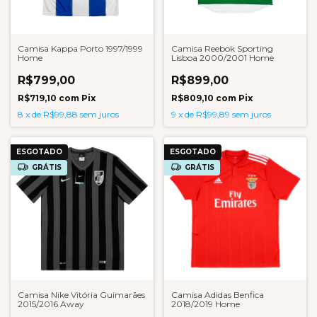
Camisa Kappa Porto 1997/1999
Camisa Reebok Sporting
Home
Lisboa 2000/2001 Home
R$799,00
R$899,00
R$719,10
com
Pix
R$809,10
com
Pix
8
x
de
R$99,88
sem juros
9
x
de
R$99,89
sem juros
ESGOTADO
ESGOTADO
GRÁTIS
GRÁTIS
Camisa Nike Vitória Guimarães
Camisa Adidas Benfica
2015/2016 Away
2018/2019 Home