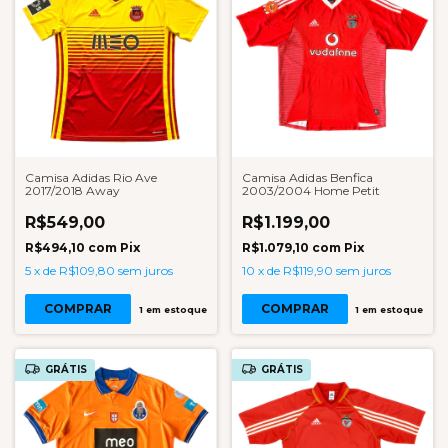
Camisa Adidas Rio Ave
Camisa Adidas Benfica
2017/2018 Away
2003/2004 Home Petit
R$549,00
R$1.199,00
R$494,10
com
Pix
R$1.079,10
com
Pix
5
x
de
R$109,80
sem juros
10
x
de
R$119,90
sem juros
COMPRAR
COMPRAR
1
em estoque
1
em estoque
GRÁTIS
GRÁTIS