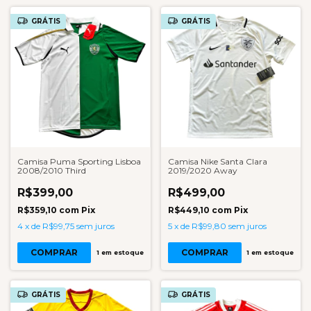
GRÁTIS
GRÁTIS
Camisa Puma Sporting Lisboa
Camisa Nike Santa Clara
2008/2010 Third
2019/2020 Away
R$399,00
R$499,00
R$359,10
com
Pix
R$449,10
com
Pix
4
x
de
R$99,75
sem juros
5
x
de
R$99,80
sem juros
COMPRAR
COMPRAR
1
em estoque
1
em estoque
GRÁTIS
GRÁTIS