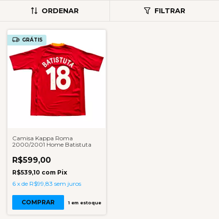
ORDENAR
FILTRAR
GRÁTIS
Camisa Kappa Roma
2000/2001 Home Batistuta
R$599,00
R$539,10
com
Pix
6
x
de
R$99,83
sem juros
COMPRAR
1
em estoque