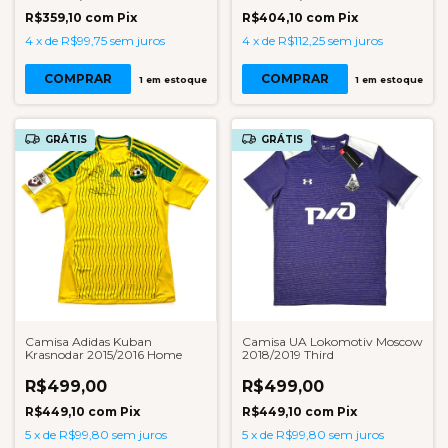
R$359,10
com
Pix
R$404,10
com
Pix
4
x
de
R$99,75
sem juros
4
x
de
R$112,25
sem juros
COMPRAR
COMPRAR
1
em estoque
1
em estoque
GRÁTIS
GRÁTIS
Camisa Adidas Kuban
Camisa UA Lokomotiv Moscow
Krasnodar 2015/2016 Home
2018/2019 Third
R$499,00
R$499,00
R$449,10
com
Pix
R$449,10
com
Pix
5
x
de
R$99,80
sem juros
5
x
de
R$99,80
sem juros