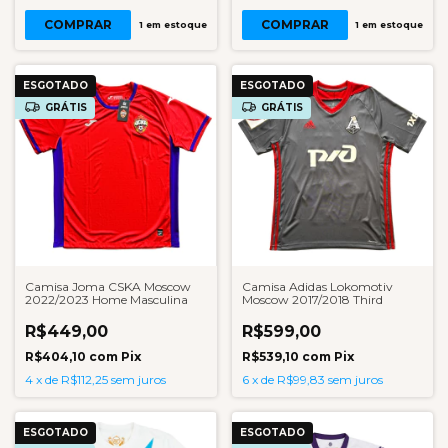
COMPRAR
COMPRAR
1
em estoque
1
em estoque
ESGOTADO
ESGOTADO
GRÁTIS
GRÁTIS
Camisa Joma CSKA Moscow
Camisa Adidas Lokomotiv
2022/2023 Home Masculina
Moscow 2017/2018 Third
R$449,00
R$599,00
R$404,10
com
Pix
R$539,10
com
Pix
4
x
de
R$112,25
sem juros
6
x
de
R$99,83
sem juros
ESGOTADO
ESGOTADO