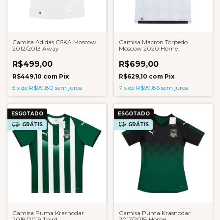
Camisa Adidas CSKA Moscow
Camisa Macron Torpedo
2012/2013 Away
Moscow 2020 Home
R$499,00
R$699,00
R$449,10
com
Pix
R$629,10
com
Pix
5
x
de
R$99,80
sem juros
7
x
de
R$99,86
sem juros
ESGOTADO
ESGOTADO
GRÁTIS
GRÁTIS
Camisa Puma Krasnodar
Camisa Puma Krasnodar
2018/2019 Third
2017/2018 Home