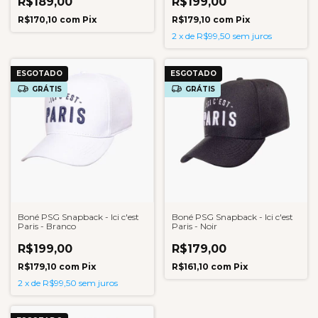
R$189,00
R$199,00
R$170,10
com
Pix
R$179,10
com
Pix
2
x
de
R$99,50
sem juros
ESGOTADO
ESGOTADO
GRÁTIS
GRÁTIS
Boné PSG Snapback - Ici c'est
Boné PSG Snapback - Ici c'est
Paris - Branco
Paris - Noir
R$199,00
R$179,00
R$179,10
com
Pix
R$161,10
com
Pix
2
x
de
R$99,50
sem juros