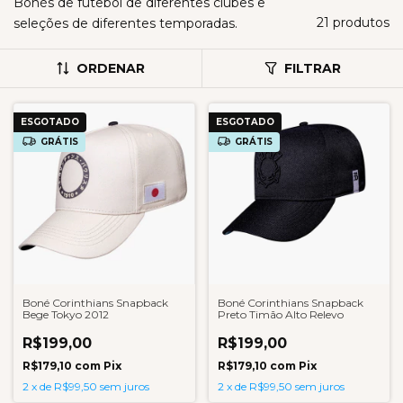
Bonés de futebol de diferentes clubes e
21 produtos
seleções de diferentes temporadas.
ORDENAR
FILTRAR
ESGOTADO
ESGOTADO
GRÁTIS
GRÁTIS
Boné Corinthians Snapback
Boné Corinthians Snapback
Bege Tokyo 2012
Preto Timão Alto Relevo
R$199,00
R$199,00
R$179,10
com
Pix
R$179,10
com
Pix
2
x
de
R$99,50
sem juros
2
x
de
R$99,50
sem juros