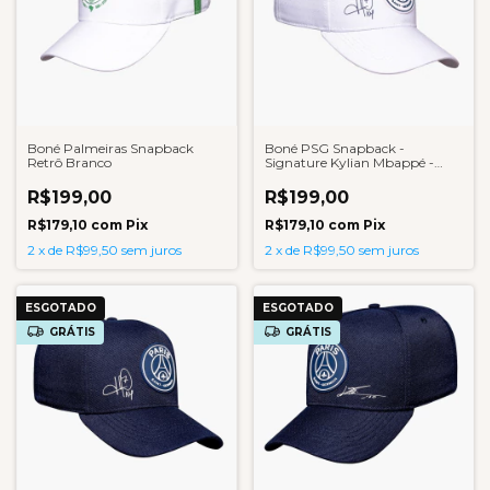
Boné Palmeiras Snapback
Boné PSG Snapback -
Retrô Branco
Signature Kylian Mbappé -
Branco
R$199,00
R$199,00
R$179,10
com
Pix
R$179,10
com
Pix
2
x
de
R$99,50
sem juros
2
x
de
R$99,50
sem juros
ESGOTADO
ESGOTADO
GRÁTIS
GRÁTIS