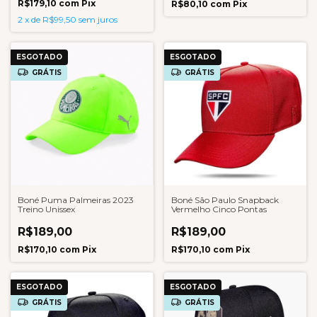
R$179,10
com
Pix
R$80,10
com
Pix
2
x
de
R$99,50
sem juros
ESGOTADO
ESGOTADO
GRÁTIS
GRÁTIS
Boné Puma Palmeiras 2023
Boné São Paulo Snapback
Treino Unissex
Vermelho Cinco Pontas
R$189,00
R$189,00
R$170,10
com
Pix
R$170,10
com
Pix
ESGOTADO
ESGOTADO
GRÁTIS
GRÁTIS