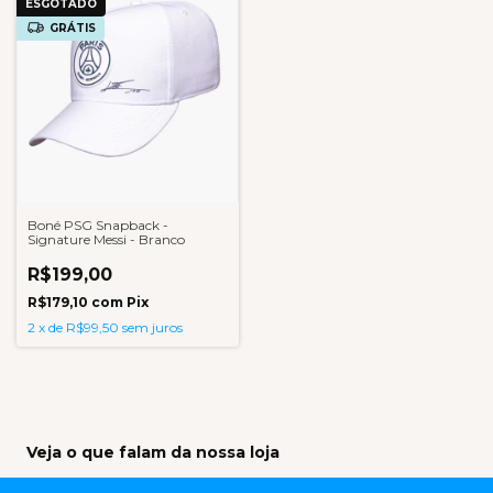
ESGOTADO
GRÁTIS
Boné PSG Snapback -
Signature Messi - Branco
R$199,00
R$179,10
com
Pix
2
x
de
R$99,50
sem juros
Veja o que falam da nossa loja