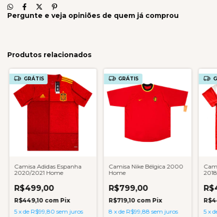
Pergunte e veja opiniões de quem já comprou
Produtos relacionados
GRÁTIS
GRÁTIS
G
Camisa Adidas Espanha
Camisa Nike Bélgica 2000
Cami
2020/2021 Home
Home
2018
R$499,00
R$799,00
R$
R$449,10
com
Pix
R$719,10
com
Pix
R$4
5
x
de
R$99,80
sem juros
8
x
de
R$99,88
sem juros
5
x
d