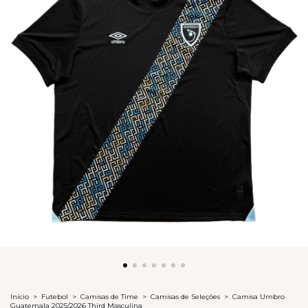
Início
>
Futebol
>
Camisas de Time
>
Camisas de Seleções
>
Camisa Umbro
Guatemala 2025/2026 Third Masculina