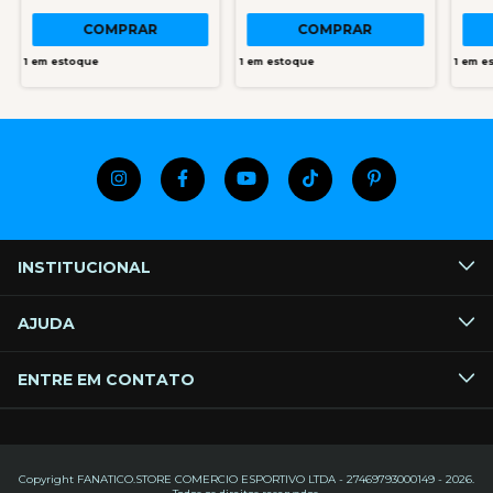
COMPRAR
COMPRAR
1
em estoque
1
em estoque
1
em e
INSTITUCIONAL
AJUDA
ENTRE EM CONTATO
Copyright FANATICO.STORE COMERCIO ESPORTIVO LTDA - 27469793000149 - 2026.