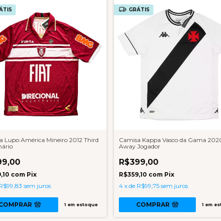
ÁTIS
GRÁTIS
 Lupo América Mineiro 2012 Third
Camisa Kappa Vasco da Gama 202
nário
Away Jogador
99,00
R$399,00
,10
com
Pix
R$359,10
com
Pix
R$99,83
sem juros
4
x
de
R$99,75
sem juros
COMPRAR
COMPRAR
1
em estoque
1
em es