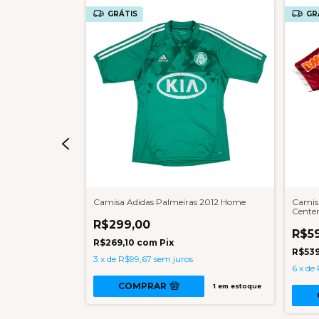
GRÁTIS
GR
ndré 1987 Away
Camisa Adidas Palmeiras 2012 Home
Camisa
Cente
R$299,00
R$5
R$269,10
com
Pix
R$539
s
3
x
de
R$99,67
sem juros
6
x
de
COMPRAR
1
em estoque
1
em estoque