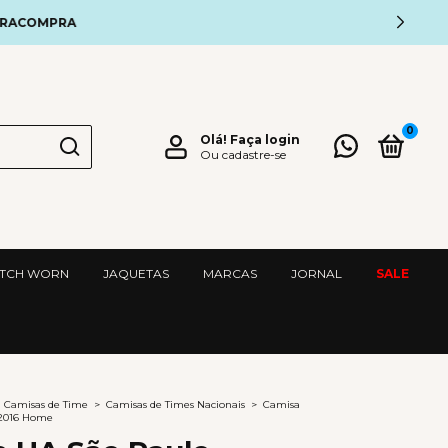
OMPRA
0
Olá!
Faça login
Ou cadastre-se
TCH WORN
JAQUETAS
MARCAS
JORNAL
SALE
Camisas de Time
>
Camisas de Times Nacionais
>
Camisa
/2016 Home