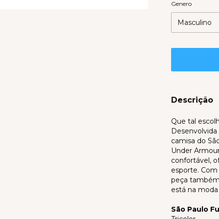
Genero
Descrição
Que tal escol
Desenvolvida 
camisa do São
Under Armour,
confortável, 
esporte. Com
peça também é
está na moda 
São Paulo F
Tricolor