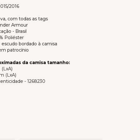
2015/2016
va, com todas as tags
Under Armour
cação - Brasil
% Poliéster
 escudo bordado à camisa
Sem patrocínio
oximadas da camisa tamanho:
 (LxA)
m (LxA)
enticidade - 1268230