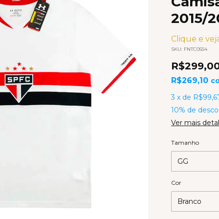
Camisa
2015/
Clique e veja
SKU:
FNTC0554
R$299,0
R$269,10
c
3
x
de
R$99,6
10% de desco
Ver mais deta
Tamanho
Cor