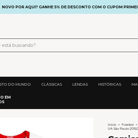
 POR AQUI? GANHE 5% DE DESCONTO COM O CUPOM PRIMEIRAC
STO DO MUNDO
CLÁSSICAS
LENDAS
HISTÓRICAS
MA
DO EM
OS
Início
>
Futebol
>
UA São Paulo 2015