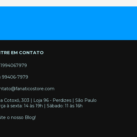
NTRE EM CONTATO
11994067979
1) 99406-7979
ntato@fanaticostore.com
a Cotoxó, 303 | Loja 96 - Perdizes | São Paulo
rça à sexta: 14 às 19h | Sábado: 11 às 16h
site o nosso Blog!