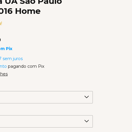
 UA São Paulo
2016 Home
!
0
om
Pix
7
sem juros
nto
pagando com Pix
lhes