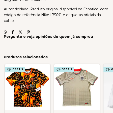
Autenticidade: Produto original disponível na Fanático, com
código de referência Nike IB5641 e etiquetas oficiais da
collab.
Pergunte e veja opiniões de quem já comprou
Produtos relacionados
GRÁTIS
GRÁTIS
G