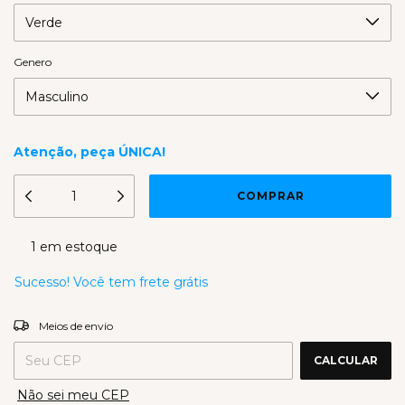
Genero
Atenção, peça ÚNICA!
1
em estoque
Sucesso! Você tem frete grátis
Entregas para o CEP:
ALTERAR CEP
Meios de envio
CALCULAR
Não sei meu CEP