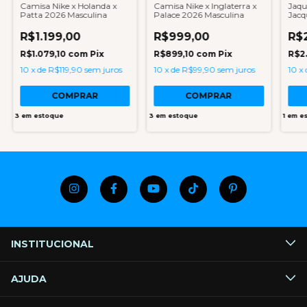
Camisa Nike x Holanda x
Camisa Nike x Inglaterra x
Jaqu
Patta 2026 Masculina
Palace 2026 Masculina
Jacq
R$1.199,00
R$999,00
R$
R$1.079,10
com
Pix
R$899,10
com
Pix
R$2
10
x
de
R$119,90
sem juros
10
x
de
R$99,90
sem juros
10
x
COMPRAR
COMPRAR
3
em estoque
3
em estoque
1
em e
INSTITUCIONAL
AJUDA