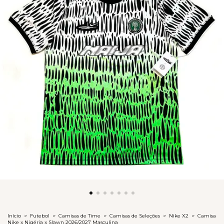
Início
>
Futebol
>
Camisas de Time
>
Camisas de Seleções
>
Nike X2
>
Camisa
Nike x Nigéria x Slawn 2026/2027 Masculina