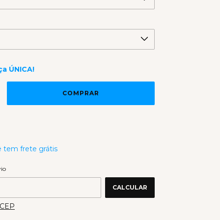
ça ÚNICA!
 tem frete grátis
 o CEP:
ALTERAR CEP
vio
CALCULAR
 CEP