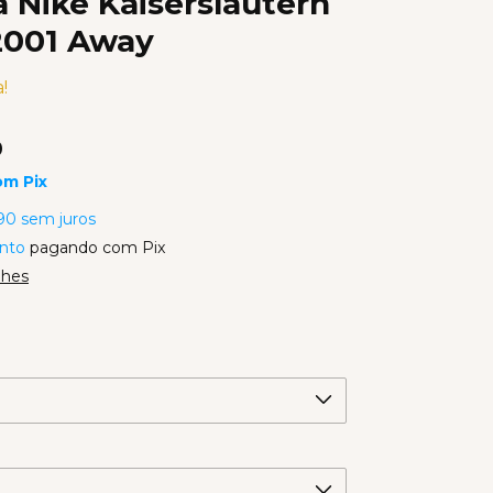
 Nike Kaiserslautern
2001 Away
!
0
om
Pix
90
sem juros
nto
pagando com Pix
lhes