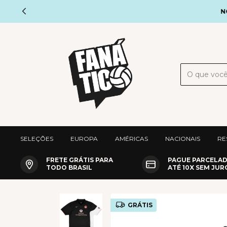
NOVO
SELEÇÕES
EUROPA
AMÉRICAS
NACIONAIS
RE
FRETE GRÁTIS PARA
PAGUE PARCELA
TODO BRASIL
ATÉ 10X SEM JUR
GRÁTIS