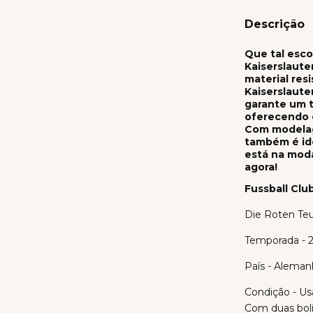
Descrição
Que tal esco
Kaiserslaute
material res
Kaiserslaute
garante um t
oferecendo c
Com modelag
também é ide
está na mod
agora!
Fussball Club
Die Roten Teu
Temporada - 
País - Aleman
Condição - Us
Com duas boli