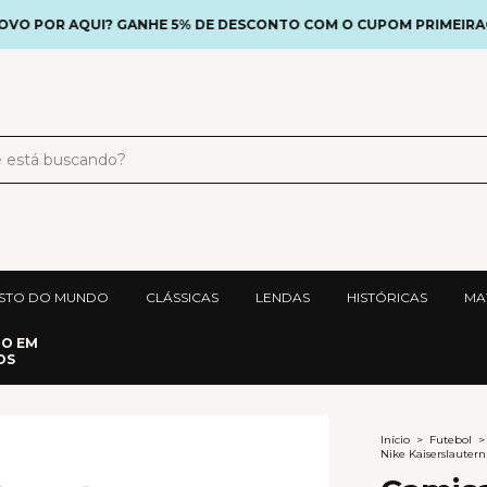
 POR AQUI? GANHE 5% DE DESCONTO COM O CUPOM PRIMEIRAC
STO DO MUNDO
CLÁSSICAS
LENDAS
HISTÓRICAS
MA
DO EM
OS
Início
>
Futebol
>
Nike Kaiserslauter