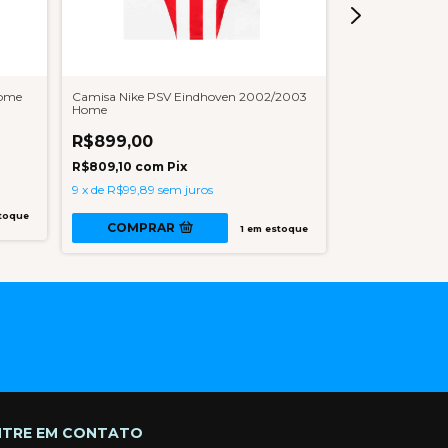
Home
Camisa Nike PSV Eindhoven 2002/2003
Camisa Adidas G
Home
Away
R$899,00
R$1.499,00
R$809,10
com
Pix
R$1.349,10
co
9
x
de
R$99,89
sem juros
10
x
de
R$149,90
toque
COMPRAR
1
em estoque
COMPRA
NTRE EM CONTATO