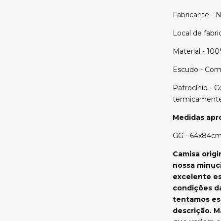
Fabricante - N
Local de fabr
Material - 100
Escudo - Com
Patrocínio - 
termicamente
Medidas apr
GG - 64x84cm
Camisa origi
nossa minuc
excelente es
condições da
tentamos esp
descrição. M