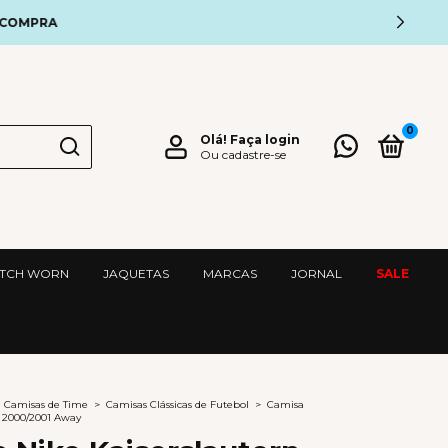
OMPRA
0
Olá!
Faça login
Ou cadastre-se
TCH WORN
JAQUETAS
MARCAS
JORNAL
SALE
Camisas de Time
>
Camisas Clássicas de Futebol
>
Camisa
n 2000/2001 Away