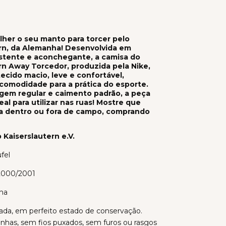
lher o seu manto para torcer pelo
rn, da Alemanha! Desenvolvida em
istente e aconchegante, a camisa do
rn Away Torcedor, produzida pela Nike,
ecido macio, leve e confortável,
omodidade para a prática do esporte.
em regular e caimento padrão, a peça
al para utilizar nas ruas! Mostre que
a dentro ou fora de campo, comprando
 Kaiserslautern e.V.
fel
2000/2001
ha
ada, em perfeito estado de conservação.
nhas, sem fios puxados, sem furos ou rasgos