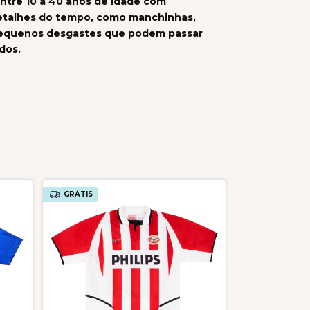
ntre 10 a 40 anos de idade com
talhes do tempo, como manchinhas,
pequenos desgastes que podem passar
dos.
GRÁTIS
GRÁTIS