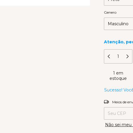
Genero
Atenção, pe
1
em
estoque
Sucesso! Você
Entregas para
Meios de en
Não sei meu