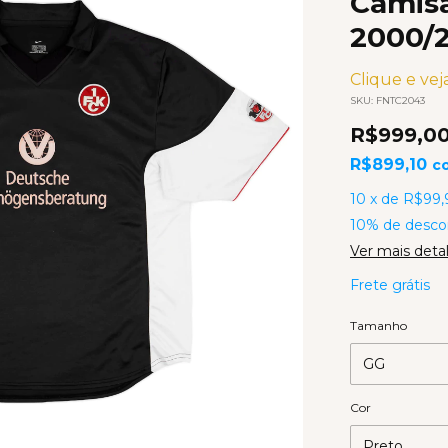
Camisa
2000/
Clique e veja
SKU:
FNTC2043
R$999,0
R$899,10
c
10
x
de
R$99,
10% de desco
Ver mais deta
Frete grátis
Tamanho
Cor