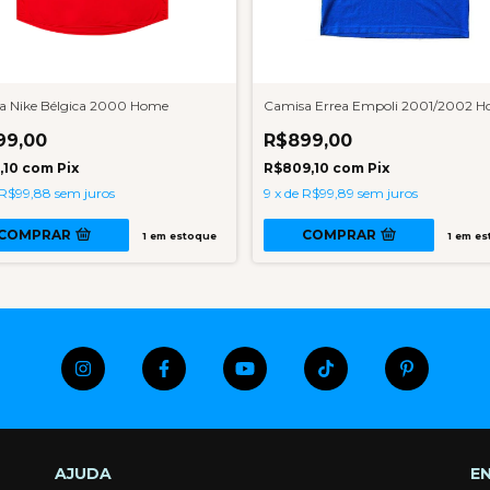
a Nike Bélgica 2000 Home
Camisa Errea Empoli 2001/2002 
99,00
R$899,00
,10
com
Pix
R$809,10
com
Pix
R$99,88
sem juros
9
x
de
R$99,89
sem juros
COMPRAR
COMPRAR
1
em estoque
1
em es
AJUDA
E