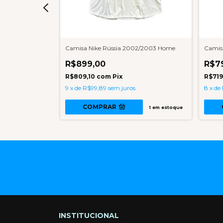
a 2000/2001
Camisa Nike Rússia 2002/2003 Home
Camis
R$899,00
R$7
R$809,10
com
Pix
R$719
9
x
de
R$99,89
sem juros
8
x
de
COMPRAR
1
em estoque
1
em estoque
INSTITUCIONAL