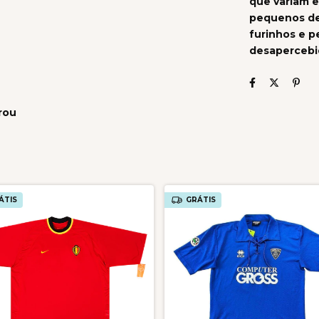
que variam e
pequenos de
furinhos e 
desapercebi
rou
ÁTIS
GRÁTIS