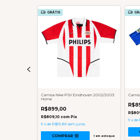
GRÁTIS
GR
er 1985/1986
Camisa Nike PSV Eindhoven 2002/2003
Camis
Home
R$8
R$899,00
R$80
R$809,10
com
Pix
9
x
de
s
9
x
de
R$99,89
sem juros
COMPRAR
1
em estoque
1
em estoque