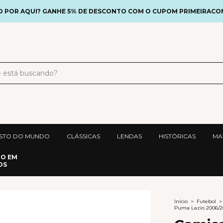
 POR AQUI? GANHE 5% DE DESCONTO COM O CUPOM PRIMEIRAC
STO DO MUNDO
CLÁSSICAS
LENDAS
HISTÓRICAS
MA
DO EM
OS
Início
>
Futebol
>
Puma Lazio 2006/