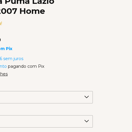
a Puma Lazio
2007 Home
!
0
om
Pix
6
sem juros
nto
pagando com Pix
lhes