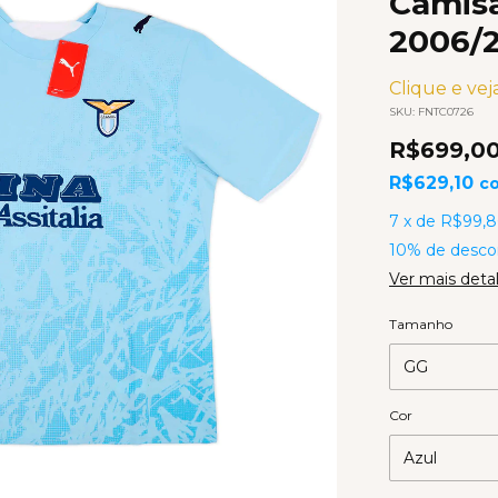
Camis
2006/
Clique e veja
SKU:
FNTC0726
R$699,0
R$629,10
c
7
x
de
R$99,8
10% de desco
Ver mais deta
Tamanho
Cor