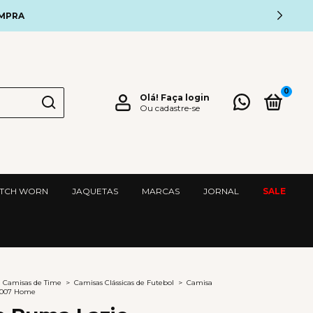
OMPRA
0
Olá!
Faça login
Ou cadastre-se
TCH WORN
JAQUETAS
MARCAS
JORNAL
SALE
Camisas de Time
>
Camisas Clássicas de Futebol
>
Camisa
2007 Home