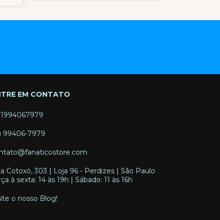
NTRE EM CONTATO
11994067979
1) 99406-7979
ntato@fanaticostore.com
a Cotoxó, 303 | Loja 96 - Perdizes | São Paulo
rça à sexta: 14 às 19h | Sábado: 11 às 16h
site o nosso Blog!