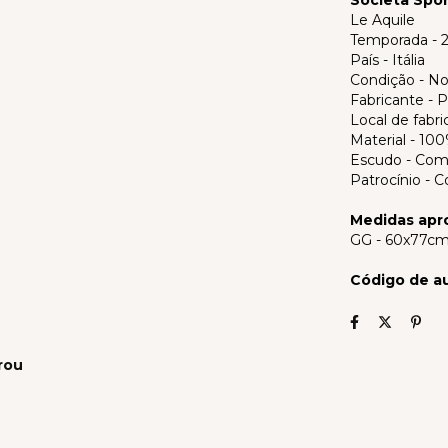
Le Aquile
Temporada - 
País - Itália
Condição - No
Fabricante -
Local de fabri
Material - 100
Escudo - Com
Patrocínio - 
Medidas apr
GG - 60x77cm
Código de au
rou