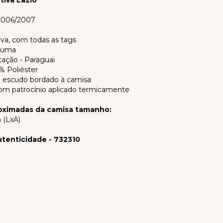
2006/2007
va, com todas as tags
 Puma
cação - Paraguai
% Poliéster
 escudo bordado à camisa
Com patrocínio aplicado termicamente
oximadas da camisa tamanho:
 (LxA)
tenticidade - 732310