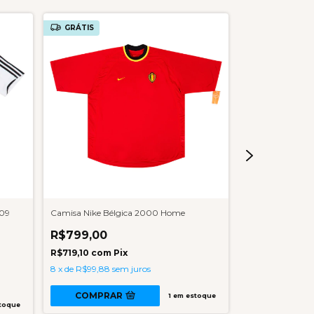
GRÁTIS
GRÁTIS
009
Camisa Nike Bélgica 2000 Home
Camisa Adidas 
Home
R$799,00
R$999,00
R$719,10
com
Pix
8
x
de
R$99,88
sem juros
R$899,10
com
10
x
de
R$99,90
COMPRAR
1
em estoque
toque
COMPRA