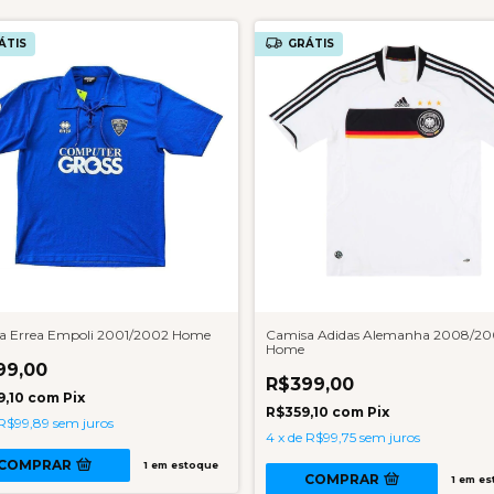
ÁTIS
GRÁTIS
a Errea Empoli 2001/2002 Home
Camisa Adidas Alemanha 2008/2
Home
99,00
R$399,00
9,10
com
Pix
R$359,10
com
Pix
R$99,89
sem juros
4
x
de
R$99,75
sem juros
COMPRAR
1
em estoque
COMPRAR
1
em es