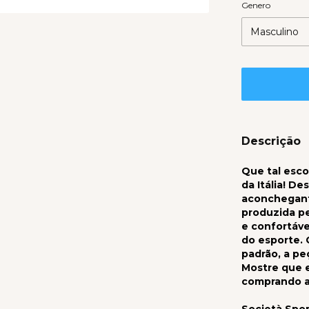
Genero
Descrição
Que tal esco
da Itália! D
aconchegant
produzida pe
e confortáve
do esporte.
padrão, a pe
Mostre que 
comprando a
Società Spor