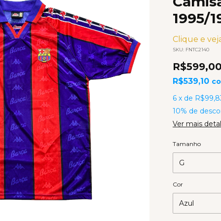
Camis
1995/
Clique e veja
SKU:
FNTC2140
R$599,0
R$539,10
c
6
x
de
R$99,8
10% de desco
Ver mais deta
Tamanho
Cor