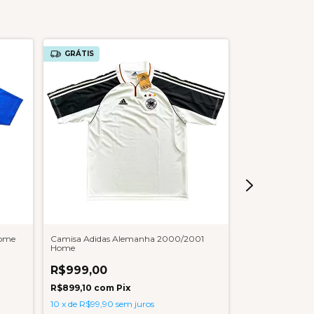
GRÁTIS
GRÁTIS
Home
Camisa Adidas Alemanha 2000/2001
Camisa Penalty
Home
R$1.499,00
R$999,00
R$1.349,10
co
R$899,10
com
Pix
10
x
de
R$149,90
10
x
de
R$99,90
sem juros