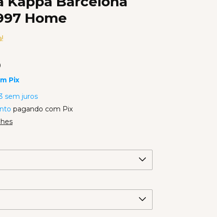
a Kappa Barcelona
1997 Home
!
0
om
Pix
3
sem juros
nto
pagando com Pix
lhes