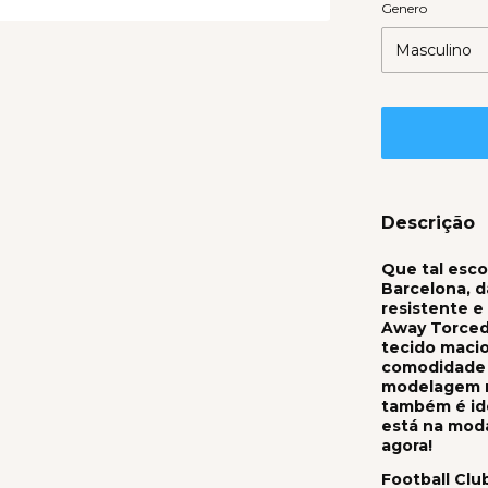
Genero
Descrição
Que tal esco
Barcelona, d
resistente e
Away Torced
tecido macio
comodidade 
modelagem r
também é ide
está na mod
agora!
Football Clu