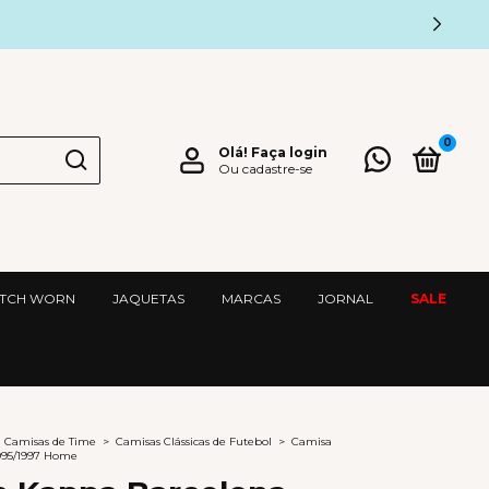
0
Olá!
Faça login
Ou cadastre-se
TCH WORN
JAQUETAS
MARCAS
JORNAL
SALE
Camisas de Time
>
Camisas Clássicas de Futebol
>
Camisa
995/1997 Home