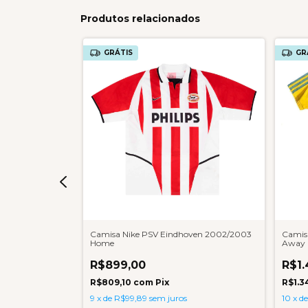
Produtos relacionados
GRÁTIS
GR
a 2008/2009
Camisa Nike PSV Eindhoven 2002/2003
Camisa
Home
Away
R$899,00
R$1.
R$809,10
com
Pix
R$1.3
9
x
de
R$99,89
sem juros
10
x
d