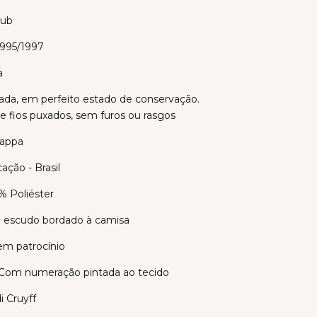
lub
1995/1997
a
ada, em perfeito estado de conservação.
e fios puxados, sem furos ou rasgos
Kappa
cação - Brasil
% Poliéster
 escudo bordado à camisa
Sem patrocínio
Com numeração pintada ao tecido
i Cruyff