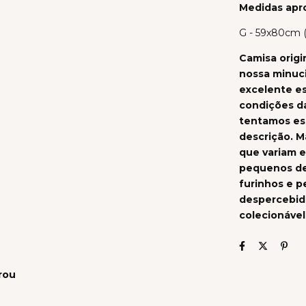
Medidas apr
G - 59x80cm 
Camisa origi
nossa minuc
excelente es
condições da
tentamos esp
descrição. M
que variam e
pequenos de
furinhos e 
despercebido
colecionável
rou