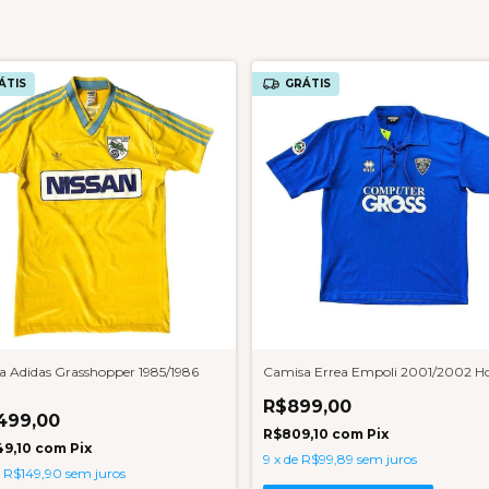
ÁTIS
GRÁTIS
 Adidas Grasshopper 1985/1986
Camisa Errea Empoli 2001/2002 
R$899,00
499,00
R$809,10
com
Pix
49,10
com
Pix
9
x
de
R$99,89
sem juros
e
R$149,90
sem juros