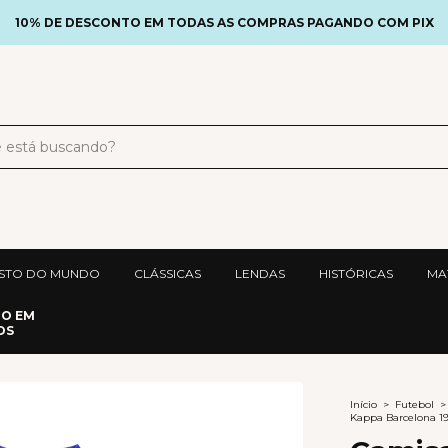
10% DE DESCONTO EM TODAS AS COMPRAS PAGANDO COM PIX
STO DO MUNDO
CLÁSSICAS
LENDAS
HISTÓRICAS
MA
DO EM
OS
Início
>
Futebol
>
Kappa Barcelona 1