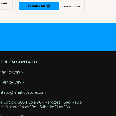
toque
COMPRA
COMPRAR
1
em estoque
NTRE EM CONTATO
11994067979
1) 99406-7979
ntato@fanaticostore.com
a Cotoxó, 303 | Loja 96 - Perdizes | São Paulo
rça à sexta: 14 às 19h | Sábado: 11 às 16h