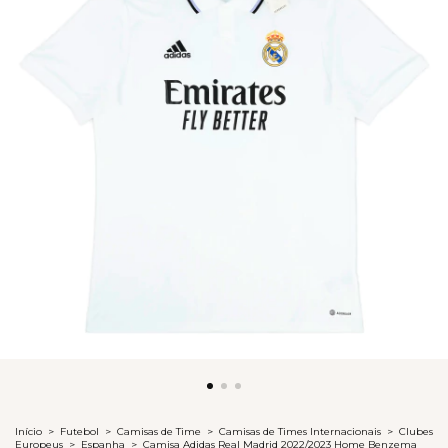
Início
>
Futebol
>
Camisas de Time
>
Camisas de Times Internacionais
>
Clubes
Europeus
>
Espanha
>
Camisa Adidas Real Madrid 2022/2023 Home Benzema