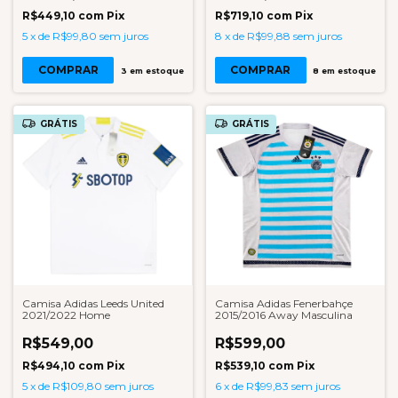
R$449,10
com
Pix
R$719,10
com
Pix
5
x
de
R$99,80
sem juros
8
x
de
R$99,88
sem juros
COMPRAR
COMPRAR
3
em estoque
8
em estoque
GRÁTIS
GRÁTIS
Camisa Adidas Leeds United
Camisa Adidas Fenerbahçe
2021/2022 Home
2015/2016 Away Masculina
R$549,00
R$599,00
R$494,10
com
Pix
R$539,10
com
Pix
5
x
de
R$109,80
sem juros
6
x
de
R$99,83
sem juros