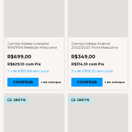
Camisa Adidas Liverpool
Camisa Adidas Arsenal
1995/1996 Reedição Masculina
2022/2023 Third Masculina
R$699,00
R$349,00
R$629,10
com
Pix
R$314,10
com
Pix
7
x
de
R$99,86
sem juros
3
x
de
R$116,33
sem juros
COMPRAR
COMPRAR
1
em estoque
1
em estoque
GRÁTIS
GRÁTIS