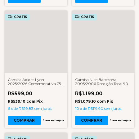
GRÁTIS
GRÁTIS
Camisa Adidas Lyon
Camisa Nike Barcelona
2025/2026 Comemorativa 75
2005/2006 Reedição Total 90
Anos Masculina
R$599,00
R$1.199,00
R$539,10
com
Pix
R$1.079,10
com
Pix
6
x
de
R$99,83
sem juros
10
x
de
R$119,90
sem juros
COMPRAR
COMPRAR
1
em estoque
1
em estoque