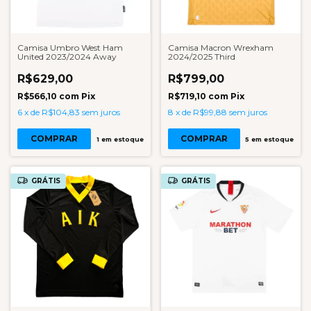
Camisa Umbro West Ham
Camisa Macron Wrexham
United 2023/2024 Away
2024/2025 Third
R$629,00
R$799,00
R$566,10
com
Pix
R$719,10
com
Pix
6
x
de
R$104,83
sem juros
8
x
de
R$99,88
sem juros
COMPRAR
COMPRAR
1
em estoque
5
em estoque
GRÁTIS
GRÁTIS