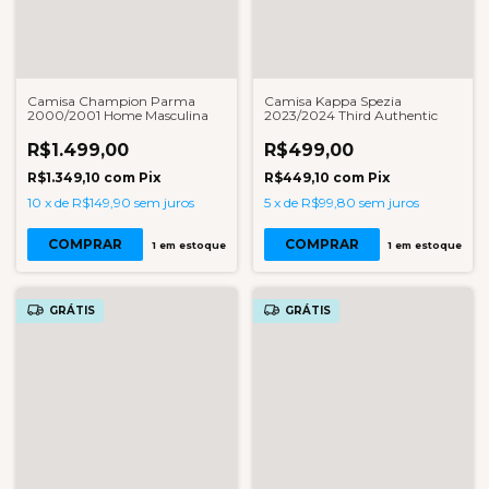
Camisa Champion Parma
Camisa Kappa Spezia
2000/2001 Home Masculina
2023/2024 Third Authentic
R$1.499,00
R$499,00
R$1.349,10
com
Pix
R$449,10
com
Pix
10
x
de
R$149,90
sem juros
5
x
de
R$99,80
sem juros
COMPRAR
COMPRAR
1
em estoque
1
em estoque
GRÁTIS
GRÁTIS