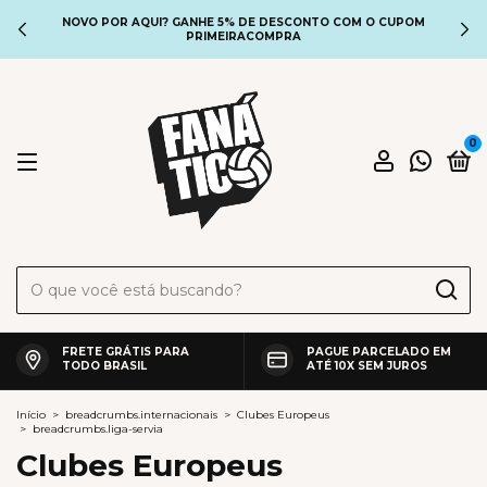
NOVO POR AQUI? GANHE 5% DE DESCONTO COM O CUPOM
PRIMEIRACOMPRA
0
FRETE GRÁTIS PARA
PAGUE PARCELADO EM
TODO BRASIL
ATÉ 10X SEM JUROS
Início
>
breadcrumbs.internacionais
>
Clubes Europeus
>
breadcrumbs.liga-servia
Clubes Europeus