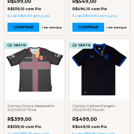
R$599,00
R$549,00
R$539,10
com
Pix
R$494,10
com
Pix
6
x
de
R$99,83
sem juros
5
x
de
R$109,80
sem juros
COMPRAR
COMPRAR
1
em estoque
1
em estoque
GRÁTIS
GRÁTIS
Camisa Givova Alessandria
Camisa Castore Rangers
2020/2021 Third
2022/2023 Fourth
R$399,00
R$499,00
R$359,10
com
Pix
R$449,10
com
Pix
4
x
de
R$99,75
sem juros
5
x
de
R$99,80
sem juros