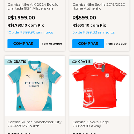
Camisa Nike AIK 2024 Edição
Camisa Nike Sevilla 2019/2020
Limitada 1924 Allsvenskan
Home Authentic
R$1.999,00
R$599,00
R$1.799,10
com
Pix
R$539,10
com
Pix
10
x
de
R$199,90
sem juros
6
x
de
R$99,83
sem juros
COMPRAR
COMPRAR
1
em estoque
1
em estoque
GRÁTIS
GRÁTIS
Camisa Puma Manchester City
Camisa Givova Carpi
2024/2025 Fourth
2018/2019 Away