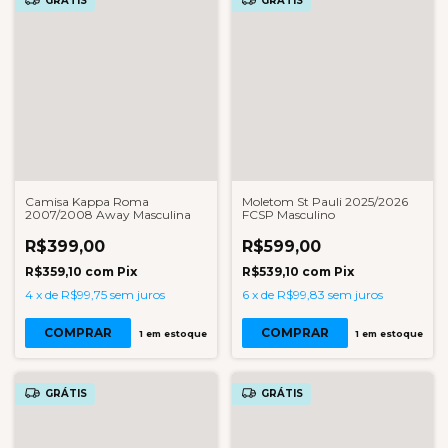
GRÁTIS
GRÁTIS
Camisa Kappa Roma
Moletom St Pauli 2025/2026
2007/2008 Away Masculina
FCSP Masculino
R$399,00
R$599,00
R$359,10
com
Pix
R$539,10
com
Pix
4
x
de
R$99,75
sem juros
6
x
de
R$99,83
sem juros
COMPRAR
COMPRAR
1
em estoque
1
em estoque
GRÁTIS
GRÁTIS