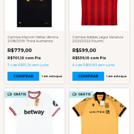
Camisa Macron Hellas Verona
Camisa Adidas Legia Varsóvia
2018/2019 Third Authentic
2021/2022 Fourth
R$779,00
R$599,00
R$701,10
com
Pix
R$539,10
com
Pix
7
x
de
R$111,29
sem juros
6
x
de
R$99,83
sem juros
COMPRAR
COMPRAR
1
em estoque
1
em estoque
GRÁTIS
GRÁTIS