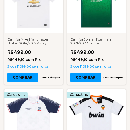
Camisa Nike Manchester
Camisa Joma Hibernian
United 2014/2015 Away
2021/2022 Home
R$499,00
R$499,00
R$449,10
com
Pix
R$449,10
com
Pix
5
x
de
R$99,80
sem juros
5
x
de
R$99,80
sem juros
COMPRAR
COMPRAR
1
em estoque
1
em estoque
GRÁTIS
GRÁTIS