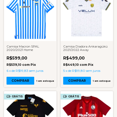
Camisa Macron SPAL
Camisa Diadora Ankaragükü
2020/2021 Home
2021/2022 Away
R$599,00
R$499,00
R$539,10
com
Pix
R$449,10
com
Pix
6
x
de
R$99,83
sem juros
5
x
de
R$99,80
sem juros
COMPRAR
COMPRAR
1
em estoque
1
em estoque
GRÁTIS
GRÁTIS