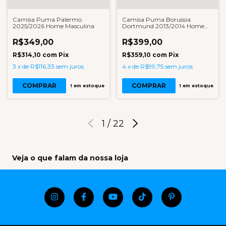
Camisa Puma Palermo
Camisa Puma Borussia
2025/2026 Home Masculina
Dortmund 2013/2014 Home
Masculina
R$349,00
R$399,00
R$314,10
com
Pix
R$359,10
com
Pix
3
x
de
R$116,33
sem juros
4
x
de
R$99,75
sem juros
COMPRAR
COMPRAR
1
em estoque
1
em estoque
1
/
22
Veja o que falam da nossa loja