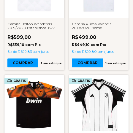
Camisa Bolton Wanderers
Camisa Puma Valencia
2019/2020 Established 1877
2019/2020 Home
R$599,00
R$499,00
R$539,10
com
Pix
R$449,10
com
Pix
6
x
de
R$99,83
sem juros
5
x
de
R$99,80
sem juros
COMPRAR
COMPRAR
2
em estoque
1
em estoque
GRÁTIS
GRÁTIS