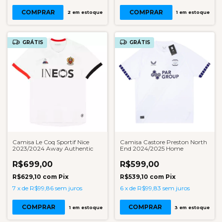
COMPRAR
COMPRAR
2
em estoque
1
em estoque
GRÁTIS
GRÁTIS
Camisa Le Coq Sportif Nice
Camisa Castore Preston North
2023/2024 Away Authentic
End 2024/2025 Home
R$699,00
R$599,00
R$629,10
com
Pix
R$539,10
com
Pix
7
x
de
R$99,86
sem juros
6
x
de
R$99,83
sem juros
COMPRAR
COMPRAR
1
em estoque
3
em estoque