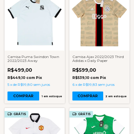
Camisa Puma Swindon Town
Camisa Ajax 2022/2023 Third
2022/2023 Away
Adidas x Daily Paper
R$499,00
R$599,00
R$449,10
com
Pix
R$539,10
com
Pix
5
x
de
R$99,80
sem juros
6
x
de
R$99,83
sem juros
COMPRAR
COMPRAR
1
em estoque
2
em estoque
GRÁTIS
GRÁTIS