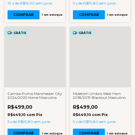
10
x
de
R$99,90
sem juros
5
x
de
R$99,80
sem juros
COMPRAR
COMPRAR
1
em estoque
1
em estoque
GRÁTIS
GRÁTIS
Camisa Puma Manchester City
Moletom Umbro West Ham
2024/2025 Home Masculina
2018/2019 Blackout Masculino
R$499,00
R$499,00
R$449,10
com
Pix
R$449,10
com
Pix
5
x
de
R$99,80
sem juros
5
x
de
R$99,80
sem juros
COMPRAR
COMPRAR
1
em estoque
1
em estoque