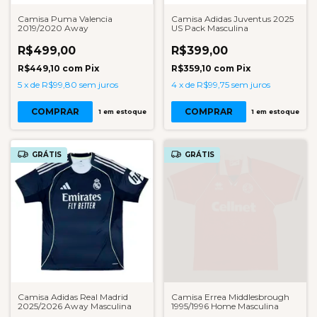
Camisa Puma Valencia
Camisa Adidas Juventus 2025
2019/2020 Away
US Pack Masculina
R$499,00
R$399,00
R$449,10
com
Pix
R$359,10
com
Pix
5
x
de
R$99,80
sem juros
4
x
de
R$99,75
sem juros
COMPRAR
COMPRAR
1
em estoque
1
em estoque
GRÁTIS
GRÁTIS
Camisa Adidas Real Madrid
Camisa Errea Middlesbrough
2025/2026 Away Masculina
1995/1996 Home Masculina